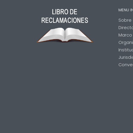
MENU I
Sobre 
Direct
Marco 
Organ
Instit
Jurisd
Conve