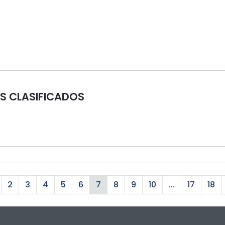
S CLASIFICADOS
2
3
4
5
6
7
8
9
10
...
17
18