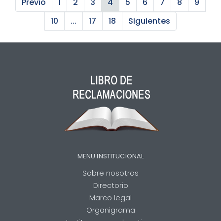
Previo
1
2
3
4
5
6
7
8
9
10
...
17
18
Siguientes
MENU INSTITUCIONAL
Sobre nosotros
Directorio
Marco legal
Organigrama